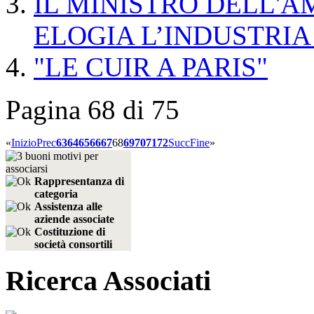
IL MINISTRO DELL'
ELOGIA L’INDUSTRIA
"LE CUIR A PARIS"
Pagina 68 di 75
«
Inizio
Prec
63
64
65
66
67
68
69
70
71
72
Succ
Fine
»
Rappresentanza di
categoria
Assistenza alle
aziende associate
Costituzione di
società consortili
Ricerca Associati