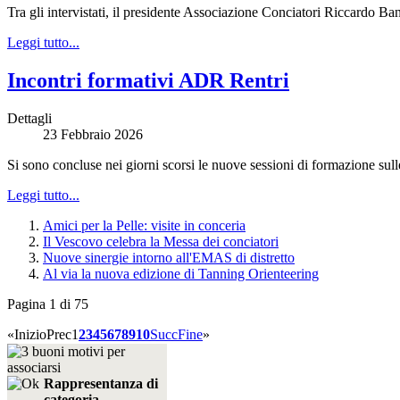
Tra gli intervistati, il presidente Associazione Conciatori Riccardo 
Leggi tutto...
Incontri formativi ADR Rentri
Dettagli
23 Febbraio 2026
Si sono concluse nei giorni scorsi le nuove sessioni di formazione sul
Leggi tutto...
Amici per la Pelle: visite in conceria
Il Vescovo celebra la Messa dei conciatori
Nuove sinergie intorno all'EMAS di distretto
Al via la nuova edizione di Tanning Orienteering
Pagina 1 di 75
«
Inizio
Prec
1
2
3
4
5
6
7
8
9
10
Succ
Fine
»
Rappresentanza di
categoria