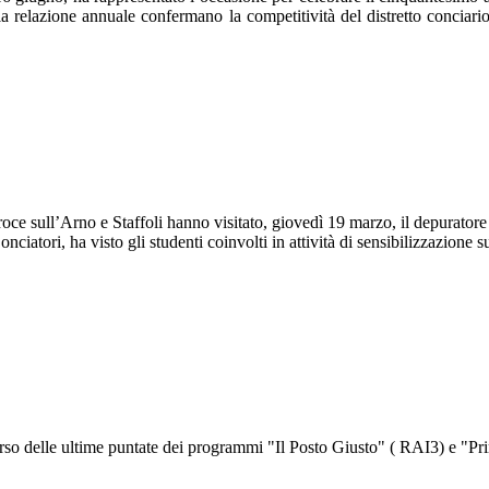
ella relazione annuale confermano la competitività del distretto concia
roce sull’Arno e Staffoli hanno visitato, giovedì 19 marzo, il depurato
ori, ha visto gli studenti coinvolti in attività di sensibilizzazione sul
corso delle ultime puntate dei programmi "Il Posto Giusto" ( RAI3) e "Pr