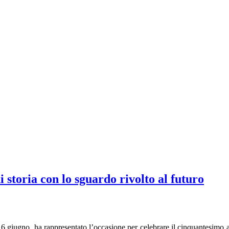
storia con lo sguardo rivolto al futuro
 giugno, ha rappresentato l’occasione per celebrare il cinquantesimo a