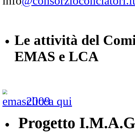
info
@consorzioconciatori.i
Le attività del Com
EMAS e LCA
clicca qui
Progetto I.M.A.G